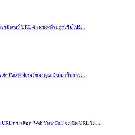
รามิเตอร์ URL ค่า ключที่จะถูกเพิ่มไปยั…
ารเข้าถึงเซิร์ฟเวอร์ของคุณ มันจะเก็บการ…
 URL การเลือก 'Web View Full' จะเปิด URL ใน…