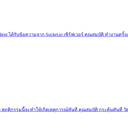
io client ได้รับข้อความจาก Socket.io เซิร์ฟเวอร์ คุณสมบัติ ทำงานค
 พฤติกรรมนี้จะทำให้เกิดเหตุการณ์ทันที คุณสมบัติ กระตุ้นทันที วั