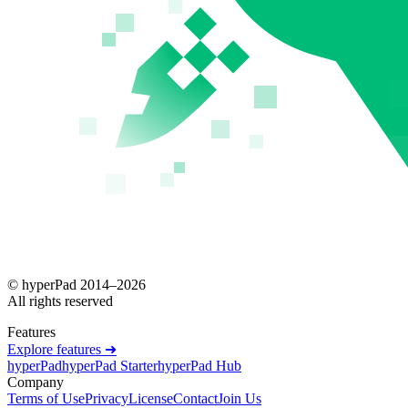
© hyperPad 2014–
2026
All rights reserved
Features
Explore features ➜
hyperPad
hyperPad Starter
hyperPad Hub
Company
Terms of Use
Privacy
License
Contact
Join Us