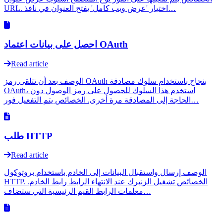
URL. اختيار 'عرض ويب كامل' يفتح العنوان في نافذ…
احصل على بيانات اعتماد OAuth
Read article
الوصف بعد أن تتلقى رمز OAuth بنجاح باستخدام سلوك مصادقة
OAuth، استخدم هذا السلوك للحصول على رمز الوصول دون
الحاجة إلى المصادقة مرة أخرى. الخصائص يتم التفعيل فور…
طلب HTTP
Read article
الوصف إرسال واستقبال البيانات إلى الخادم باستخدام بروتوكول
HTTP. الخصائص تشغيل الزنبرك عند الانتهاء الرابط رابط الخادم.
معلمات الرابط القيم الرئيسية التي ستضاف…