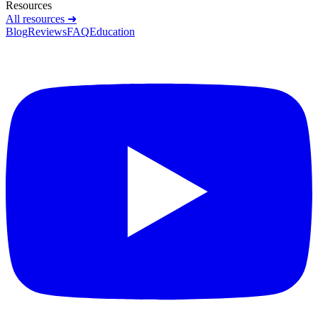
Resources
All resources ➜
Blog
Reviews
FAQ
Education