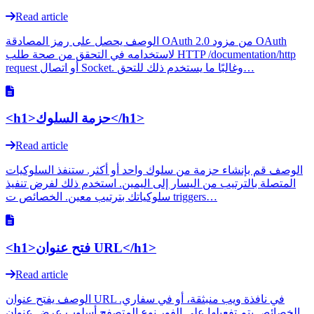
Read article
الوصف يحصل على رمز المصادقة OAuth 2.0 من مزود OAuth
لاستخدامه في التحقق من صحة طلب HTTP /documentation/http
request أو اتصال Socket. وغالبًا ما يستخدم ذلك للتحق…
<h1>حزمة السلوك</h1>
Read article
الوصف قم بإنشاء حزمة من سلوك واحد أو أكثر. ستنفذ السلوكيات
المتصلة بالترتيب من اليسار إلى اليمين. استخدم ذلك لفرض تنفيذ
سلوكياتك بترتيب معين. الخصائص ت triggers…
<h1>فتح عنوان URL</h1>
Read article
الوصف يفتح عنوان URL في نافذة ويب منبثقة، أو في سفاري.
الخصائص يتم تفعيلها على الفور نوع المتصفح أسلوب عرض عنوان