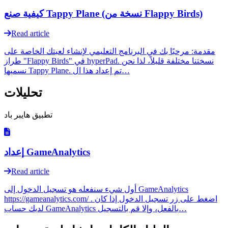
كيفية صنع Tappy Plane (نسخة من Flappy Birds)
Read article
مقدمة: مرحبًا بك في البرنامج التعليمي لإنشاء لعبتك الخاصة على
طراز "Flappy Birds" في hyperPad. نسختنا مختلفة قليلاً، لذا نحن
نسميها Tappy Plane. تم إعداد هذا ال…
تحليلات
تطبيق هايبر باد
إعداد GameAnalytics
Read article
أول شيء سنفعله هو تسجيل الدخول إلى GameAnalytics
https://gameanalytics.com/ . اضغط على زر تسجيل الدخول إذا كان
لديك حساب GameAnalytics بالفعل، وإلا قم بالتسجيل…