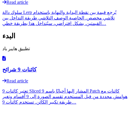
Read article
سلوك دالة Lerp يُرجع قيمة بين نقطة البداية والنهاية باستخدام
تلاشي مخصص. الخاصية الوصف التلاشي طريقة التداخل بين
القيمتين. بشكل افتراضي، سيُتداخل هذا بطريقة خطي…
البدء
تطبيق هايبر باد
كائنات 9 شرائح
Read article
تعتبر كائنات 9 Sliced المشار إليها أحيانًا باسم 9 Patch كائنات مع
هوامش محددة من قبل المستخدم تقسم الصورة إلى 9 أقسام وتغير
طريقة تكبير الكائن. تستخدم كائنات 9…