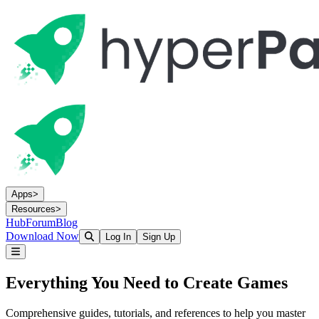
Apps
>
Resources
>
Hub
Forum
Blog
Download Now
Log In
Sign Up
Everything You Need to
Create Games
Comprehensive guides, tutorials, and references to help you master