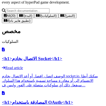
every aspect of hyperPad game development.
)
النشر
(
2
)
السلوكيات
(
9
)
البدء
(
5
)
20
(
All
)
تطبيق هايبر باد
(
4
مخصص
السلوكيات
<h1>الاتصال بخادم Socket</h1>
Read article
الوصف اتصل، افصل أو أعد الاتصال بخادم socket.io. يمكنك أيضًا
الانضمام إلى أو مغادرة مساحة تسمية باستخدام هذا السلوك.
سيفعل ذلك أي سلوكيات متصلة على الفور وليس ف…
<h1>المصادقة باستخدام OAuth</h1>