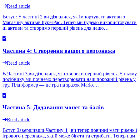
Read article
Вступ: У частині 2 ви дізналися, як імпортувати активи з
Магазину активів hyperPad. Тепер ми будемо використовувати
ці активи та створимо перший рівень для нашо…
Частина 4: Створення вашого персонажа
Read article
В Частині 3 ви дізналися, як створити перший рівень. У цьому
посібнику ми почнемо перетворювати наш порожній рівень у
гру. Платформер — це гра на зразок Mario.…
Частина 5: Додавання монет та балів
Read article
Вступ Завершивши Частину 4 , ви тепер повинні мати рівень і
ігрового персонажа, який може бігати та стрибати. Тепер нам