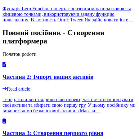
Функція Lerp Function повертає значення між початковою та
кінцевою точками, використовуючи задану функцію
полегшення. Властивість Опис Tween Як здійснювати інте…
Повний посібник - Створення
платформера
Початок роботи
Частина 2: Імпорт ваших активів
Read article
Тепер, коли ви створили свій проект, час почати імпортувати
свої активи та збирати свою першу гру. У цьому посібнику ми
використаємо безкоштовні активи з Магази…
Частина 3: Створення першого рівня