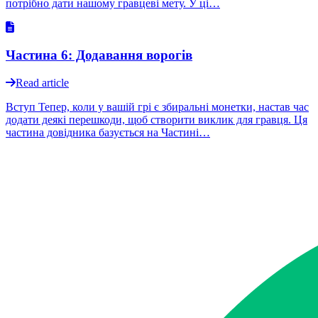
потрібно дати нашому гравцеві мету. У ці…
Частина 6: Додавання ворогів
Read article
Вступ Тепер, коли у вашій грі є збиральні монетки, настав час
додати деякі перешкоди, щоб створити виклик для гравця. Ця
частина довідника базується на Частині…