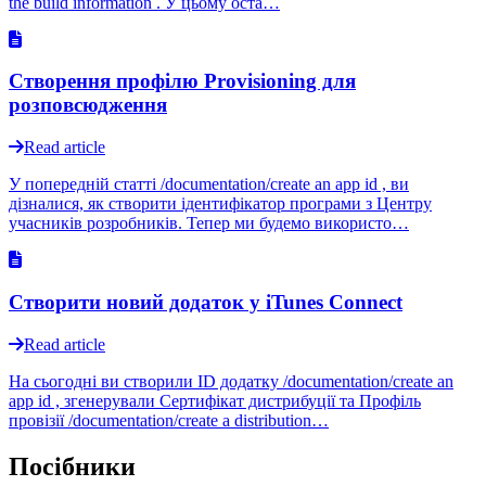
the build information . У цьому оста…
Створення профілю Provisioning для
розповсюдження
Read article
У попередній статті /documentation/create an app id , ви
дізналися, як створити ідентифікатор програми з Центру
учасників розробників. Тепер ми будемо використо…
Створити новий додаток у iTunes Connect
Read article
На сьогодні ви створили ID додатку /documentation/create an
app id , згенерували Сертифікат дистрибуції та Профіль
провізії /documentation/create a distribution…
Посібники