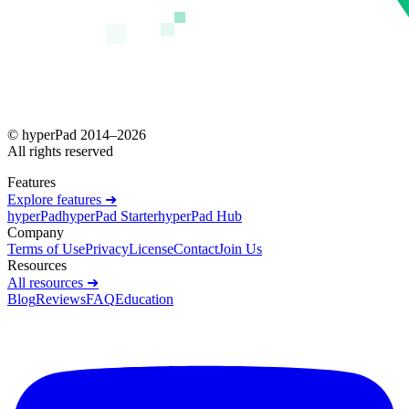
© hyperPad 2014–
2026
All rights reserved
Features
Explore features ➜
hyperPad
hyperPad Starter
hyperPad Hub
Company
Terms of Use
Privacy
License
Contact
Join Us
Resources
All resources ➜
Blog
Reviews
FAQ
Education