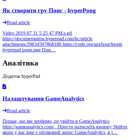
Як створити гру Понг - hyperPong
Read article
Video 2019 07 31 5 25 47 PM.s.gif
https://documentation.hyperpad.com/hc/article
attachments/29834597868180 https://code.org/api/hour/begin
hyperpad pong.png При…
Аналітика
Додаток hyperPad
Налаштування GameAnalytics
Read article
Перше, що ми зробимо, це увійти в GameAnalytics
https://gameanalytics.com/ . Просто натисніть кнопку Увійти,
якщо у вас вже є обліковий запис GameAnalytics, в і…