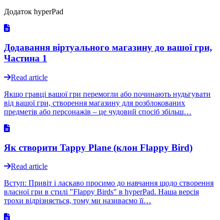
Додаток hyperPad
Додавання віртуального магазину до вашої гри,
Частина 1
Read article
Якщо гравці вашої гри перемогли або починають нудьгувати
від вашої гри, створення магазину для розблокованих
предметів або персонажів – це чудовий спосіб збільш…
Як створити Tappy Plane (клон Flappy Bird)
Read article
Вступ: Привіт і ласкаво просимо до навчання щодо створення
власної гри в стилі "Flappy Birds" в hyperPad. Наша версія
трохи відрізняється, тому ми називаємо її…