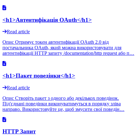
<h1>Автентифікація OAuth</h1>
Read article
Опис Отримує токен автентифікації OAuth 2.0 від
постачальника OAuth, який можна використовувати для
автентифікації HTTP запиту /documentation/http request або п…
<h1>Пакет поведінки</h1>
Read article
Опис Створіть пакет з одного або декількох поведінок.
Під'єднані поведінки виконуватимуться в порядку зліва
направо. Використовуйте це, щоб змусити свої поведін…
HTTP Запит