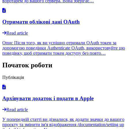
воротарем до вашого сервера. Вона зберігає…
Отримати облікові дані OAuth
Read article
Опис Після того, як ви успішно отримали OAuth токен за
допомогою поведінки Authenticate OAuth, використовуйте цю
поведінку, щоб отримати токен доступу без повто…
Початок роботи
Публікація
Архівувати додаток і подати в Apple
Read article
У попередній статті ви дізналися, як додати значки до вашого
проєкту та змінити ім'я відображення /documentation/setting up