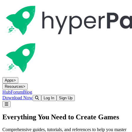
Apps
>
Resources
>
Hub
Forum
Blog
Download Now
Log In
Sign Up
Everything You Need to
Create Games
Comprehensive guides, tutorials, and references to help you master