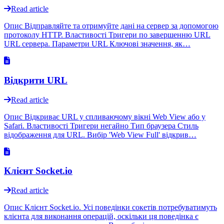
Read article
Опис Відправляйте та отримуйте дані на сервер за допомогою
протоколу HTTP. Властивості Тригери по завершенню URL
URL сервера. Параметри URL Ключові значення, як…
Відкрити URL
Read article
Опис Відкриває URL у спливаючому вікні Web View або у
Safari. Властивості Тригери негайно Тип браузера Стиль
відображення для URL. Вибір 'Web View Full' відкрив…
Клієнт Socket.io
Read article
Опис Клієнт Socket.io. Усі поведінки сокетів потребуватимуть
клієнта для виконання операцій, оскільки ця поведінка є