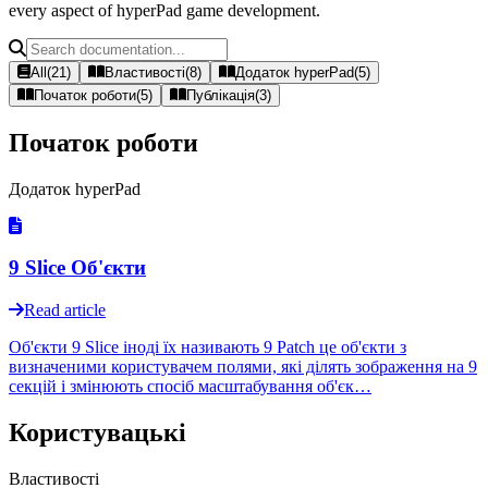
every aspect of hyperPad game development.
All
(
21
)
Властивості
(
8
)
Додаток hyperPad
(
5
)
Початок роботи
(
5
)
Публікація
(
3
)
Початок роботи
Додаток hyperPad
9 Slice Об'єкти
Read article
Об'єкти 9 Slice іноді їх називають 9 Patch це об'єкти з
визначеними користувачем полями, які ділять зображення на 9
секцій і змінюють спосіб масштабування об'єк…
Користувацькі
Властивості