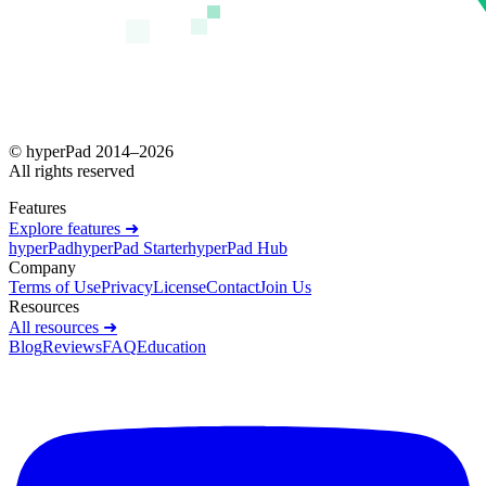
© hyperPad 2014–
2026
All rights reserved
Features
Explore features ➜
hyperPad
hyperPad Starter
hyperPad Hub
Company
Terms of Use
Privacy
License
Contact
Join Us
Resources
All resources ➜
Blog
Reviews
FAQ
Education