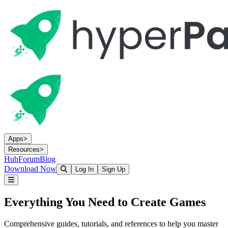
Apps
>
Resources
>
Hub
Forum
Blog
Download Now
Log In
Sign Up
Everything You Need to
Create Games
Comprehensive guides, tutorials, and references to help you master