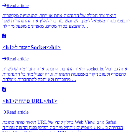
Read article
תיאור צור חבילה של התנהגות אחת או יותר. התנהגויות מקושרות
יתבצעו בסדר משמאל לימין. השתמש בזה כדי לאלץ את ההתנהגויות שלך
להתבצע בסדר מסוים. מאפיינים מופעל מיד לה…
<h1>חיבור לSocket</h1>
Read article
תיאור התחבר, התנתק או התחבר מחדש לשרת socket.io. אתה גם יכול
להצטרף ולעזוב ניקוד באמצעות התנהגות זו. זה יפעיל מיד כל התנהגויות
מחוברות ולא יחכה להתחברות מוצלחת.…
<h1>פתיחת URL</h1>
Read article
תיאור פותח כתובת URL בחלון קופץ של Web View, או ב Safari.
מאפיינים מתחיל מיד סוג דפדפן סגנון ההצגה עבור ה URL. הבחירה ב