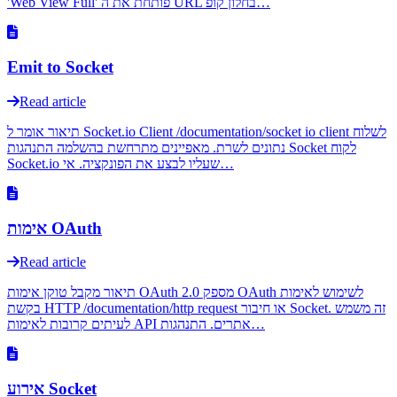
'Web View Full' פותחת את ה URL בחלון קופ…
Emit to Socket
Read article
תיאור אומר ל Socket.io Client /documentation/socket io client לשלוח
נתונים לשרת. מאפיינים מתרחשת בהשלמה התנהגות Socket לקוח
Socket.io שעליו לבצע את הפונקציה. אי…
אימות OAuth
Read article
תיאור מקבל טוקן אימות OAuth 2.0 מספק OAuth לשימוש לאימות
בקשת HTTP /documentation/http request או חיבור Socket. זה משמש
לעיתים קרובות לאימות API אתרים. התנהגות…
אירוע Socket