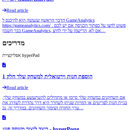
Read article
הדבר הראשון שנעשה הוא להיכנס ל GameAnalytics
https://gameanalytics.com/ . פשוט לחצו על כפתור הכניסה אם יש לכם
כבר חשבון GameAnalytics, אם לא, הרישמו על ידי לחיצ…
מדריכים
אפליקציית hyperPad
הוספת חנות וירטואלית למשחק שלך חלק 1
Read article
אם השחקנים במשחק שלך סיימו או מתחילים להשתעשע במשחק שלך,
בניית חנות לפריטים או דמויות שניתן לשחרר היא דרך נהדרת לשדרג את
ערך החזרה ושימור השחקנים. במדריך זה, נכ…
כיצד ליצור משחק פונג - hyperPong