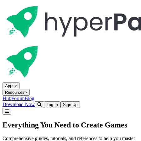
Apps
>
Resources
>
Hub
Forum
Blog
Download Now
Log In
Sign Up
Everything You Need to
Create Games
Comprehensive guides, tutorials, and references to help you master