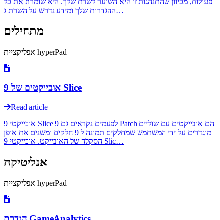
פעולות, מכיוון שהתנהגות זו היא השוער לשרת שלך. היא שומרת את כל
ההגדרות שלך ומידע נדרש על השרת ג…
מתחילים
אפליקציית hyperPad
אובייקטים של 9 Slice
Read article
אובייקטי 9 Slice לפעמים נקראים גם 9 Patch הם אובייקטים עם שוליים
מוגדרים על ידי המשתמש שמחלקים תמונה ל 9 חלקים ומשנים את אופן
הסקלה של האובייקט. אובייקטי 9 Slic…
אנליטיקה
אפליקציית hyperPad
הגדרת GameAnalytics