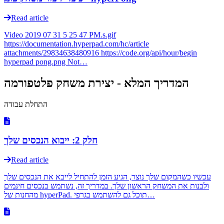
Read article
Video 2019 07 31 5 25 47 PM.s.gif
https://documentation.hyperpad.com/hc/article
attachments/29834638480916 https://code.org/api/hour/begin
hyperpad pong.png Not…
המדריך המלא - יצירת משחק פלטפורמה
התחלת עבודה
חלק 2: ייבוא הנכסים שלך
Read article
עכשיו כשהמקום שלך נוצר, הגיע הזמן להתחיל לייבא את הנכסים שלך
ולבנות את המשחק הראשון שלך. במדריך זה, נשתמש בנכסים חינמים
מהחנות של hyperPad. תוכל גם להשתמש בגרפי…