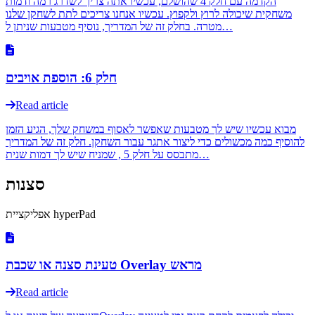
הקדמה עם חלק 4 שהושלם, עכשיו אתה צריך לשדרג רמה ודמות
משחקית שיכולה לרוץ ולקפוץ. עכשיו אנחנו צריכים לתת לשחקן שלנו
מטרה. בחלק זה של המדריך, נוסיף מטבעות שניתן ל…
חלק 6: הוספת אויבים
Read article
מבוא עכשיו שיש לך מטבעות שאפשר לאסוף במשחק שלך, הגיע הזמן
להוסיף כמה מכשולים כדי ליצור אתגר עבור השחקן. חלק זה של המדריך
מתבסס על חלק 5 , שמניח שיש לך דמות שנית…
סצנות
אפליקציית hyperPad
טעינת סצנה או שכבת Overlay מראש
Read article