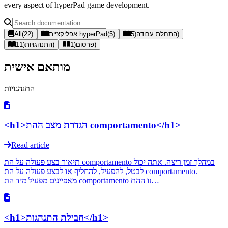
every aspect of hyperPad game development.
)
התחלת עבודה
(
5
)
5
(
אפליקציית hyperPad
)
22
(
All
)
פרסום
(
1
)
התנהגויות
(
11
מותאם אישית
התנהגויות
<h1>הגדרת מצב ההת comportamento</h1>
Read article
תיאור בצע פעולה על הת comportamento במהלך זמן ריצה. אתה יכול
לבטל, להפעיל, להחליף או לבצע פעולה על הת comportamento.
מאפיינים מפעיל מיד הת comportamento זו ההת…
<h1>חבילת התנהגות</h1>