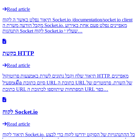
Read article
תיאור נפלט כאשר ה לקוח Socket.io /documentation/socket io client
מקבל הודעה משרת ה Socket.io. מאפיינים נפלט פעם אחת באירוע
התנהגות Socket לקוח Socket.io שעליו י…
בקשת HTTP
Read article
תיאור שלח וקבל נתונים לשרת באמצעות פרוטוקול HTTP. מאפיינים
מפעילเมื่อ סיום כתובת URL כתובת ה URL של השרת. פרמטרים של
כתובת URL המפתחות שיתווספו לכתובת ה URL כפר…
לקוח Socket.io
Read article
תיאור לקוח Socket.io. כל ההתנהגויות של הסוקט ידרשו לקוח כדי לבצע