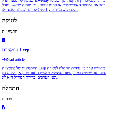
השמעה של סצנה או לOverlay יכולה לפעמים לקחת קצת זמן לטעינה
בהתאם למספר האובייקטים או ההתנהגויות. עם טעינה מראש, תוכל
לגרום לטעינת סצנה או Overlay להרגיש מיידית…
לוגיקה
התנהגויות
פונקציית Lerp
Read article
ההתנהגות של פונקציית Lerp מחזירה ערך בין נקודת התחלה לנקודת
סיום תוך שימוש בטווין עיוות ספציפי. מאפיין תיאור טווין איך לינוק בין
שני הערכים. ברירת המחדל היא לינ…
התחלה
פרסום