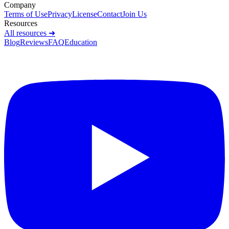
Company
Terms of Use
Privacy
License
Contact
Join Us
Resources
All resources ➜
Blog
Reviews
FAQ
Education